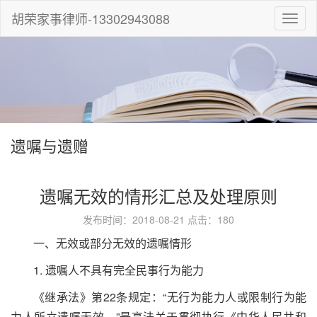
胡荣家事律师-13302943088
切
换
导
航
遗嘱与遗赠
遗嘱无效的情形汇总及处理原则
发布时间：2018-08-21 点击：
180
一、无效或部分无效的遗嘱情形
1. 遗嘱人不具有完全民事行为能力
《继承法》第
22
条规定：“无行为能力人或限制行为能
力人所立遗嘱无效。”最高法关于贯彻执行《中华人民共和