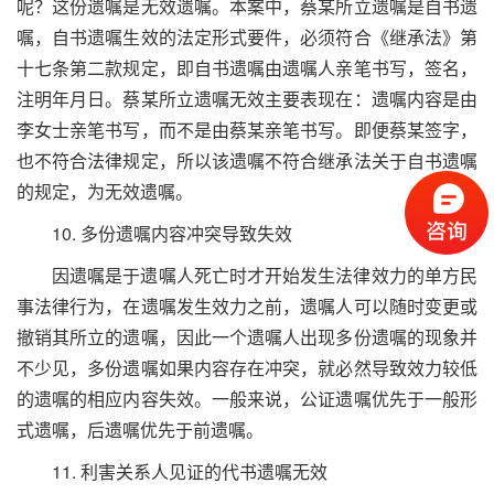
呢？这份遗嘱是无效遗嘱。本案中，蔡某所立遗嘱是自书遗
嘱，自书遗嘱生效的法定形式要件，必须符合《继承法》第
十七条第二款规定，即自书遗嘱由遗嘱人亲笔书写，签名，
注明年月日。蔡某所立遗嘱无效主要表现在：遗嘱内容是由
李女士亲笔书写，而不是由蔡某亲笔书写。即便蔡某签字，
也不符合法律规定，所以该遗嘱不符合继承法关于自书遗嘱
的规定，为无效遗嘱。
10. 多份遗嘱内容冲突导致失效
因遗嘱是于遗嘱人死亡时才开始发生法律效力的单方民
事法律行为，在遗嘱发生效力之前，遗嘱人可以随时变更或
撤销其所立的遗嘱，因此一个遗嘱人出现多份遗嘱的现象并
不少见，多份遗嘱如果内容存在冲突，就必然导致效力较低
的遗嘱的相应内容失效。一般来说，公证遗嘱优先于一般形
式遗嘱，后遗嘱优先于前遗嘱。
11. 利害关系人见证的代书遗嘱无效