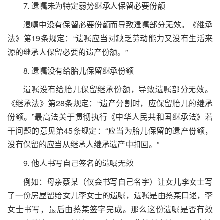
7. 遗嘱未为特定弱势继承人保留必要份额
遗嘱中没有保留必要份额而导致遗嘱部分无效。《继承
法》第
19
条规定：“遗嘱应当对缺乏劳动能力又没有生活来
源的继承人保留必要的遗产份额。”
8. 遗嘱没有给胎儿保留继承份额
遗嘱没有给胎儿保留继承份额，导致遗嘱部分无效。
《继承法》第
28
条规定：“遗产分割时，应保留胎儿的继承
份额。”最高法关于贯彻执行《中华人民共和国继承法》若
干问题的意见第
45
条规定：“应当为胎儿保留的遗产份额，
没有保留的应当从继承人继承遗产中扣回。”
9. 他人书写自己签名的遗嘱无效
例如：母亲蔡某（仅会书写自己名字）让女儿李女士写
了一份房屋留给女儿李女士的遗嘱，遗嘱是由蔡某口述，李
女士书写，最后由蔡某签字完成。那么这份遗嘱是否有效