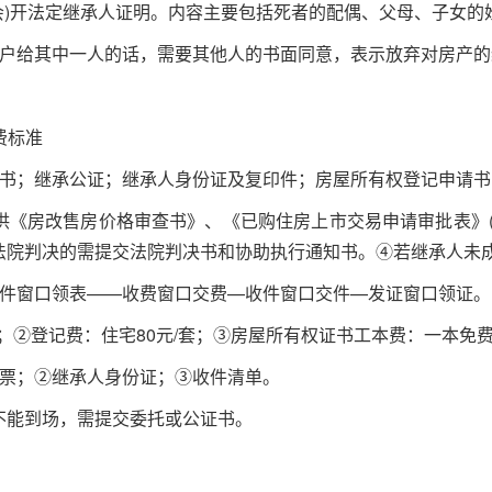
会
)
开法定继承人证明。内容主要包括死者的配偶、父母、子女的
户给其中一人的话，需要其他人的书面同意，表示放弃对房产的
费标准
书；继承公证；继承人身份证及复印件；房屋所有权登记申请书
供《房改售房价格审查书》、《已购住房上市交易申请审批表》
法院判决的需提交法院判决书和协助执行通知书。④若继承人未
件窗口领表——收费窗口交费—收件窗口交件—发证窗口领证。
；②登记费：住宅
80
元
/
套；③房屋所有权证书工本费：一本免
票；②继承人身份证；③收件清单。
不能到场，需提交委托或公证书。