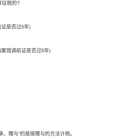
样征税的
?
前证是否过
5
年
)
档案馆调前证是否过
5
年
)
承、赠与”的是按赠与的方法计税。