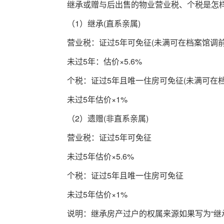
继承或赠与后出售的物业营业税、个税是怎
（
1
）继承
(
直系亲属
)
营业税：证过
5
年可免征
(
未满可在档案馆调
未过
5
年：估价×
5.6%
个税：证过
5
年且唯一住房可免征
(
未满可在
未过
5
年估价×
1%
（
2
）遗赠
(
非直系亲属
)
营业税：证过
5
年可免征
未过
5
年估价×
5.6%
个税：证过
5
年且唯一住房可免征
未过
5
年估价×
1%
说明：继承房产过户的权属来源如果写为“继