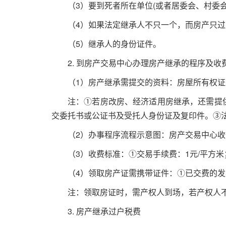
（
3
）要到死者所在单位
(
或者居委会、村委
（
4
）如果法定继承人不只一个，而房产只过
（
5
）继承人的身份证件。
2.
到房产交易中心办理房产继承的程序及收
（
1
）房产继承需提交的资料：房屋所有权证
注：①若房改房、经济适用房继承，还需提
交委托书或公证书及受托人身份证及复印件。③
（
2
）办事程序流程示意图：房产交易中心收
（
3
）收费标准：①交易手续费：
1
元
/
平方米
（
4
）领取房产证需携带证件：①已交费的发
注：领取房证时，需产权人到场，若产权人
3.
房产继承过户税费