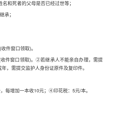
姓名和死者的父母是否已经过世等；
继承；
(
收件窗口领取
)
。
(
收件窗口领取
)
。②若继承人不能亲自办理，需提
成年，需提交监护人身份证原件及复印件。
费，每增加一本收
10
元；④印花税：
5
元
/
本。